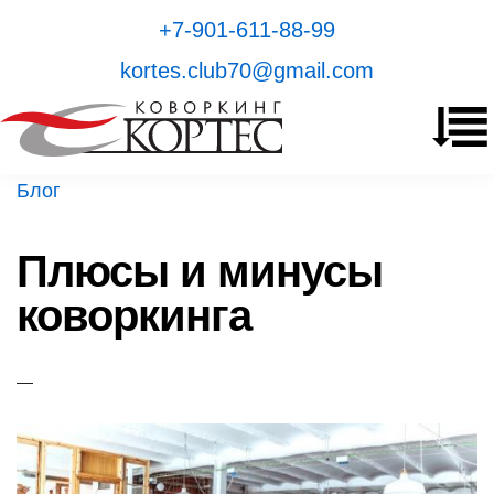
+7-901-611-88-99
kortes.club70@gmail.com
Перейти к основному содержанию
Блог
Главная
Плюсы и минусы
Цены
коворкинга
Отзывы
Резиденты
Блог